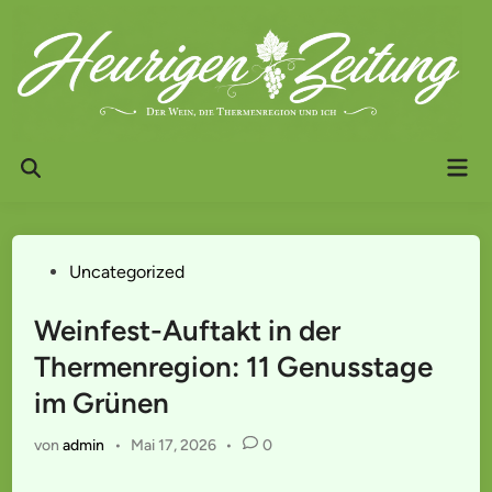
Zum
Inhalt
springen
Hau
Suche
öffnen
Veröffentlicht
Uncategorized
in
Weinfest-Auftakt in der
Thermenregion: 11 Genusstage
im Grünen
von
admin
•
Mai 17, 2026
•
0