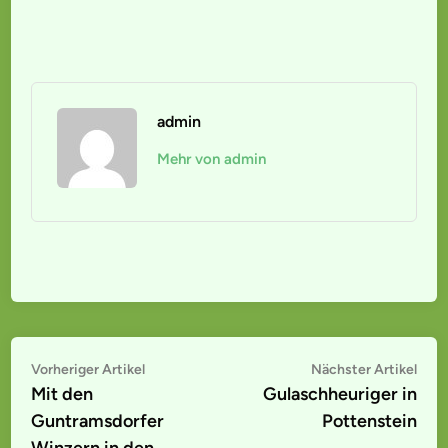
admin
Mehr von admin
Beitragsnavigation
Vorheriger
Näc
Vorheriger Artikel
Nächster Artikel
Artikel:
Artik
Mit den
Gulaschheuriger in
Guntramsdorfer
Pottenstein
Winzern in den